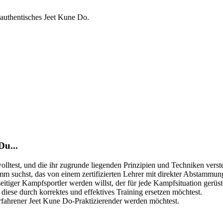
 authentisches Jeet Kune Do.
Jetzt auf die Warteliste!
Du...
test, und die ihr zugrunde liegenden Prinzipien und Techniken verste
mm suchst, das von einem zertifizierten Lehrer mit direkter Abstammun
tiger Kampfsportler werden willst, der für jede Kampfsituation gerüste
diese durch korrektes und effektives Training ersetzen möchtest.
rfahrener Jeet Kune Do-Praktizierender werden möchtest.