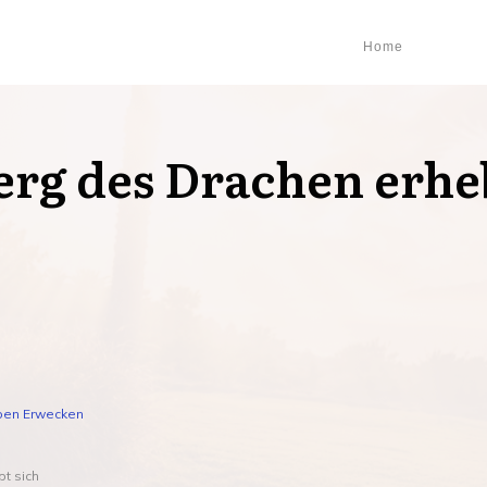
Home
erg des Drachen erhe
eben Erwecken
t sich