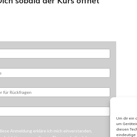
Dich sobald der Kurs öffnet
Um dir ein 
um Gerätei
diesen Tech
diese Anmeldung erkläre ich mich einverstanden,
eindeutige 