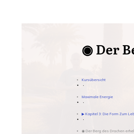
◉ Der B
Kursübersicht
Maximale Energie
▶︎ Kapitel 3: Die Form Zum L
◉ Der Berg des Drachen erheb